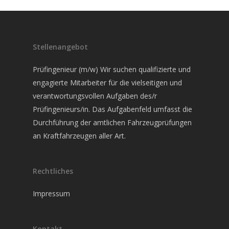
Über uns
Amtliche
Aktuelles
Stellenangebot
Dienstleistungen
Team
Prüfingenieur (m/w) Wir suchen qualifizierte und
Sachverständigen
Hauptuntersuchungen 
Nützliches
engagierte Mitarbeiter für die vielseitigen und
„AU“
verantwortungsvollen Aufgaben des/r
Leistungen
Jobs & Karriere
Prüfingenieurs/in. Das Aufgabenfeld umfasst die
Änderungsabnahmen
Kontakt
Schaden-Unfallgutach
Termin vereinbaren
Durchführung der amtlichen Fahrzeugprüfungen
Oldtimergutachten ge
an Kraftfahrzeugen aller Art.
Fahrzeugbewertunge
Termin buchen
23 StVZO
Oldtimergutachten
Sicherheitsprüfungen
Rechtliches
G 607 (Gasprüfung)
GSP
Impressum
UVV (Unfall-
BO Kraft
Verhütungsvorschrift)
Schadstoffplakette un
Kontakt