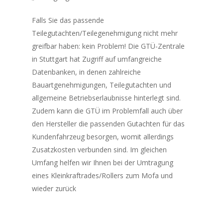
Über uns
Falls Sie das passende
Teilegutachten/Teilegenehmigung nicht mehr
Amtliche
Aktuelles
greifbar haben: kein Problem! Die GTÜ-Zentrale
Dienstleistungen
Team
in Stuttgart hat Zugriff auf umfangreiche
Datenbanken, in denen zahlreiche
Sachverständigen
Hauptuntersuchungen 
Nützliches
Bauartgenehmigungen, Teilegutachten und
„AU“
Leistungen
Jobs & Karriere
allgemeine Betriebserlaubnisse hinterlegt sind.
Änderungsabnahmen
Zudem kann die GTÜ im Problemfall auch über
Kontakt
Schaden-Unfallgutach
Termin vereinbaren
den Hersteller die passenden Gutachten für das
Oldtimergutachten ge
Fahrzeugbewertunge
Termin buchen
Kundenfahrzeug besorgen, womit allerdings
23 StVZO
Zusatzkosten verbunden sind. Im gleichen
Oldtimergutachten
Sicherheitsprüfungen
Umfang helfen wir Ihnen bei der Umtragung
G 607 (Gasprüfung)
eines Kleinkraftrades/Rollers zum Mofa und
GSP
UVV (Unfall-
wieder zurück
BO Kraft
Verhütungsvorschrift)
Schadstoffplakette un
Unfall-Rekonstruktio